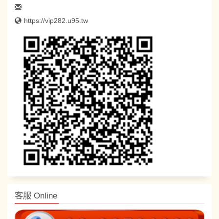
https://vip282.u95.tw
客服 Online