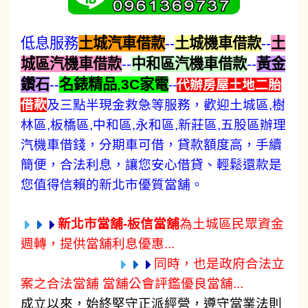
低息服務
土城汽車借款
--
土城機車借款
--
土
城區汽機車借款
--
中和區汽機車借款
--
黃金
鑽石
--
名錶精品
,
3C家電
--
代辦房屋土地二胎
借款
及三點半現金救急等服務，歡迎土城區,樹
林區,板橋區,中和區,永和區,新莊區,五股區辦理
汽機車借錢，分期車可借，貸款額度高，手續
簡便，合法利息，讓您安心借貸、輕鬆還款是
您值得信賴的新北市優質當舖。
新北市當舖-板信當舖
為土城區民眾資金
週轉，提供當舖利息優惠...
同時，也是政府合法立
案之合法當舖 當舖公會評鑑優良當舖...
成立以來，始終堅守正派經營，遵守當業法則