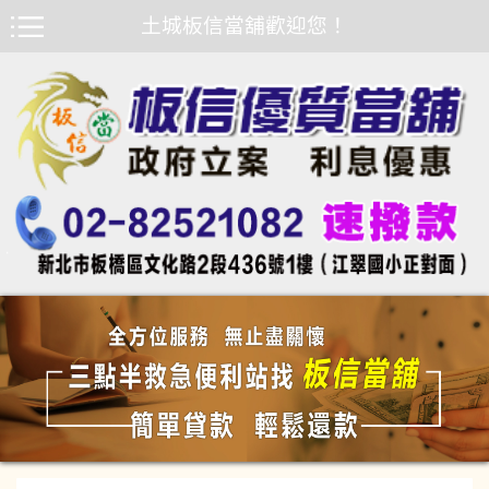
土城板信當舖歡迎您！