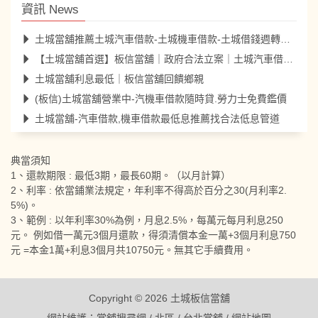
資訊 News
土城當舖推薦土城汽車借款-土城機車借款-土城借錢週轉更便利
【土城當舖首選】板信當舖｜政府合法立案｜土城汽車借款10分鐘
土城當舖利息最低｜板信當舖回饋鄉親
(板信)土城當舖營業中-汽機車借款隨時貸.勞力士免費鑑價
土城當舖-汽車借款,機車借款最低息推薦找合法低息管道
典當須知
1、還款期限 : 最低3期，最長60期。（以月計算）
2、利率 : 依當鋪業法規定，年利率不得高於百分之30(月利率2.
5%)。
3、範例 : 以年利率30%為例，月息2.5%，每萬元每月利息250
元。 例如借一萬元3個月還款，得須清償本金一萬+3個月利息750
元 =本金1萬+利息3個月共10750元。無其它手續費用。
Copyright © 2026
土城板信當舖